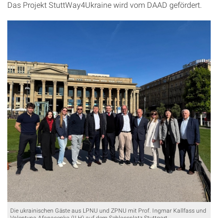
Das Projekt StuttWay4Ukraine wird vom DAAD gefördert.
Die ukrainischen Gäste aus LPNU und ZPNU mit Prof. Ingmar Kallfass und
Valentyna Afanasenko (ILH) auf dem Schlossplatz Stuttgart