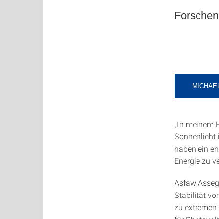
Forschen,
MICHAE
„In meinem H
Sonnenlicht 
haben ein en
Energie zu v
Asfaw Assegd
Stabilität v
zu extremen