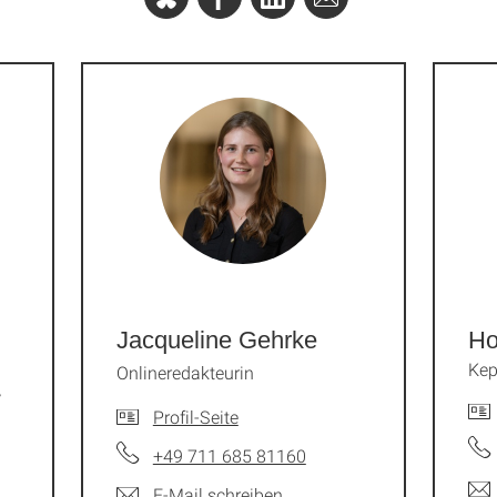
Jacqueline Gehrke
Ho
Kep
Onlineredakteurin
/
Profil-Seite
+49 711 685 81160
E-Mail schreiben