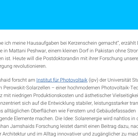
be ich meine Hausaufgaben bei Kerzenschein gemacht“, erzählt 
e in Mattani Peshwar, einem kleinen Dorf in Pakistan ohne Str
 ist. Heute will die Postdoktorandin mit ihrer Forschung unser
rgung revolutionieren.
haid forscht am
Institut für Photovoltaik
(ipv) der Universität St
n Perowskit-Solarzellen – einer hochmodernen Photovoltaik-Tec
z mit niedrigen Produktionskosten und ästhetischer Vielseitigkei
entriert sich auf die Entwicklung stabiler, leistungsstarker tra
aus alltäglichen Oberflächen wie Fenstern und Gebäudefassaden
gende Elemente machen. Die Idee: Solarenergie wird nahtlos in 
Afshan Jamshaids Forschung leistet damit einen Beitrag dazu, na
er Architektur und im Alltag innovativer und zugänglicher zu mac