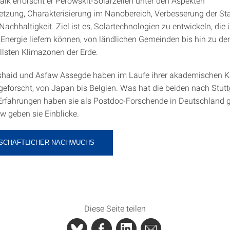
aik erforscht er Perowskit-Solarzellen unter den Aspekten
ung, Charakterisierung im Nanobereich, Verbesserung der Stab
achhaltigkeit. Ziel ist es, Solartechnologien zu entwickeln, die 
 Energie liefern können, von ländlichen Gemeinden bis hin zu de
lsten Klimazonen der Erde.
haid und Asfaw Assegde haben im Laufe ihrer akademischen Ka
geforscht, von Japan bis Belgien. Was hat die beiden nach Stutt
Erfahrungen haben sie als Postdoc-Forschende in Deutschland
w geben sie Einblicke.
SCHAFTLICHER NACHWUCHS
Diese Seite teilen