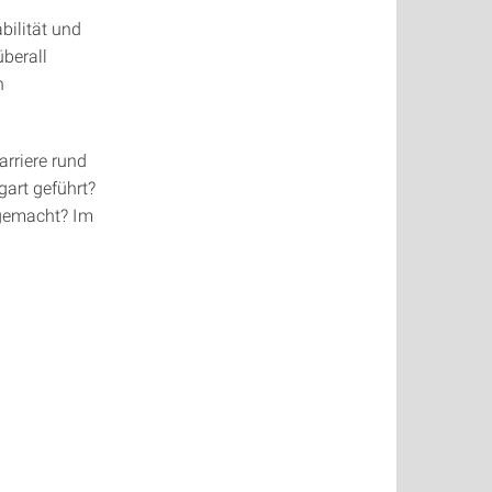
ilität und
überall
n
rriere rund
gart geführt?
 gemacht? Im