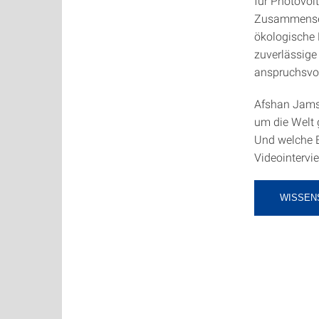
für Photovolt
Zusammensetz
ökologische N
zuverlässige
anspruchsvol
Afshan Jams
um die Welt 
Und welche 
Videointervie
WISSEN