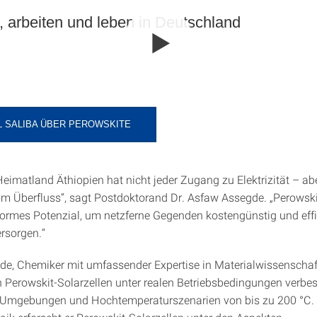
 arbeiten und leben in Deutschland
L SALIBA ÜBER PEROWSKITE
eimatland Äthiopien hat nicht jeder Zugang zu Elektrizität – ab
im Überfluss“, sagt Postdoktorand Dr. Asfaw Assegde. „Perowski
ormes Potenzial, um netzferne Gegenden kostengünstig und effi
ersorgen.“
e, Chemiker mit umfassender Expertise in Materialwissenschafte
on Perowskit-Solarzellen unter realen Betriebsbedingungen verbess
 Umgebungen und Hochtemperaturszenarien von bis zu 200 °C. 