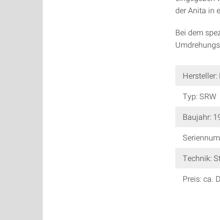
der Anita in 
Bei dem spez
Umdrehungszä
Hersteller
Typ: SRW
Baujahr: 1
Seriennum
Technik: S
Preis: ca.