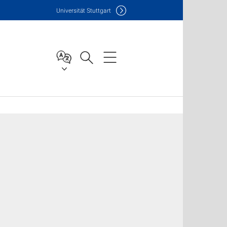
Uni
versität Stuttgart