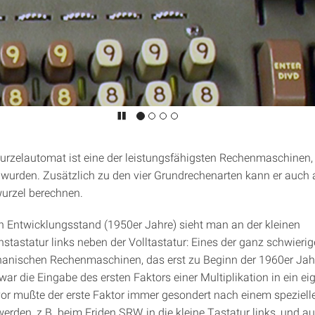
urzelautomat ist eine der leistungsfähigsten Rechenmaschinen, d
 wurden. Zusätzlich zu den vier Grundrechenarten kann er auch
urzel berechnen.
n Entwicklungsstand (1950er Jahre) sieht man an der kleinen
onstastatur links neben der Volltastatur: Eines der ganz schwier
anischen Rechenmaschinen, das erst zu Beginn der 1960er Jah
ar die Eingabe des ersten Faktors einer Multiplikation in ein ei
vor mußte der erste Faktor immer gesondert nach einem speziell
erden, z.B. beim Friden SRW in die kleine Tastatur links, und a