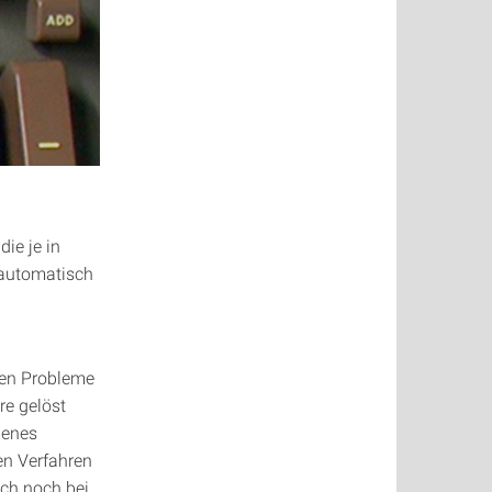
ie je in
 automatisch
igen Probleme
re gelöst
genes
en Verfahren
uch noch bei