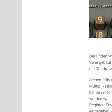
Der Friden W
Serie gebaut
die Quadratw
Seinen frühe
Multiplikati
bei den mech
worden war, w
Register. Zu
eingegeben w