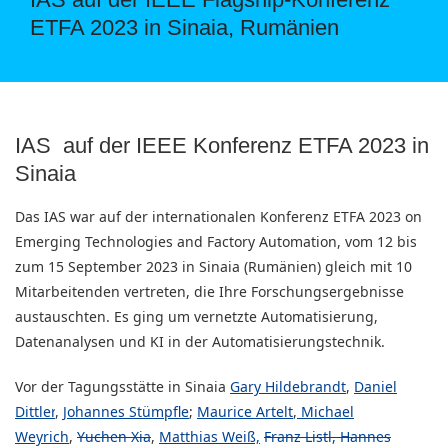
ETFA 2023 in Sinaia, Rumänien
IAS auf der IEEE Konferenz ETFA 2023 in
Sinaia
Das IAS war auf der internationalen Konferenz ETFA 2023 on
Emerging Technologies and Factory Automation, vom 12 bis
zum 15 September 2023 in Sinaia (Rumänien) gleich mit 10
Mitarbeitenden vertreten, die Ihre Forschungsergebnisse
austauschten. Es ging um vernetzte Automatisierung,
Datenanalysen und KI in der Automatisierungstechnik.
Vor der Tagungsstätte in Sinaia
Gary Hildebrandt
,
Daniel
Dittler
,
Johannes Stümpfle
;
Maurice Artelt
,
Michael
Weyrich
,
Yuchen Xia
,
Matthias Weiß,
Franz Listl,
Hannes