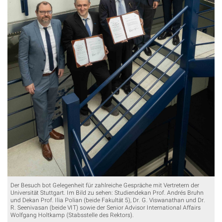
Der Besuch bot Gelegenheit für zahlreiche Gespräche mit Vertretern der
Universität Stuttgart. Im Bild zu sehen: Studiendekan Prof. Andrés Bruhn
und Dekan Prof. Ilia Polian (beide Fakultät 5), Dr. G. Viswanathan und Dr.
R. Seenivasan (beide VIT) sowie der Senior Advisor International Affairs
Wolfgang Holtkamp (Stabsstelle des Rektors).