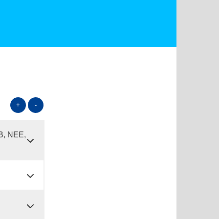
+
-
B, NEE,