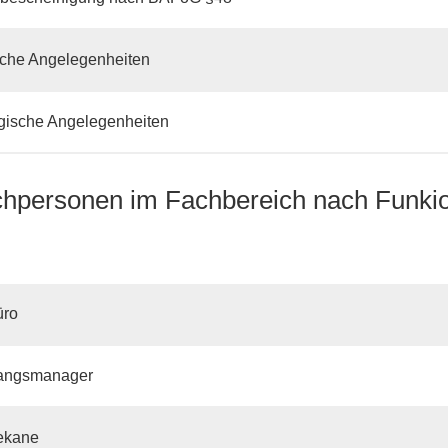
sche Angelegenheiten
gische Angelegenheiten
hpersonen im Fachbereich nach Funki
üro
angsmanager
ekane