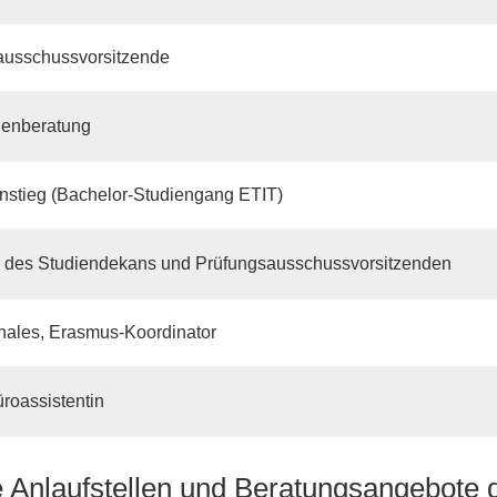
ausschussvorsitzende
ienberatung
nstieg (Bachelor-Studiengang ETIT)
z des Studiendekans und Prüfungsausschussvorsitzenden
onales, Erasmus-Koordinator
roassistentin
e Anlaufstellen und Beratungsangebote 