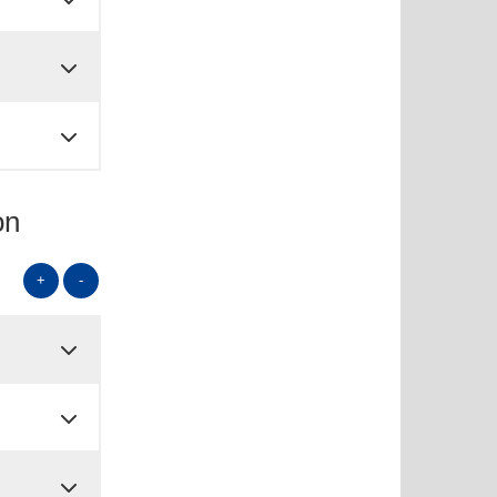
on
+
-