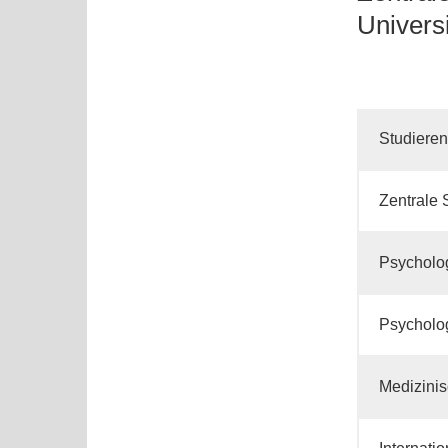
Universi
Studiere
Zentrale 
Psycholo
Psycholo
Medizini