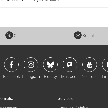
nal Service Point (ISP) – Fakultät 5
X
Kontakt
Facebook
Instagram
Bluesky
Mastodon
YouTube
Lin
ormalia
Services
Impressum
Kontakt & Anfahrt