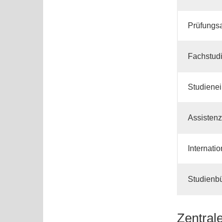
Prüfungs
Fachstud
Studienei
Assisten
Internati
Studienbü
Zentral