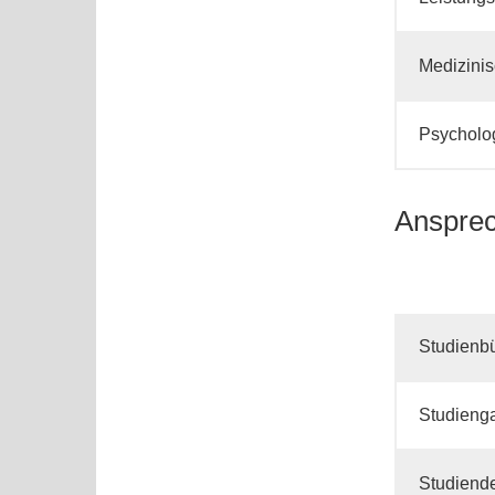
Medizini
Psycholo
Ansprec
Studienb
Studieng
Studiend