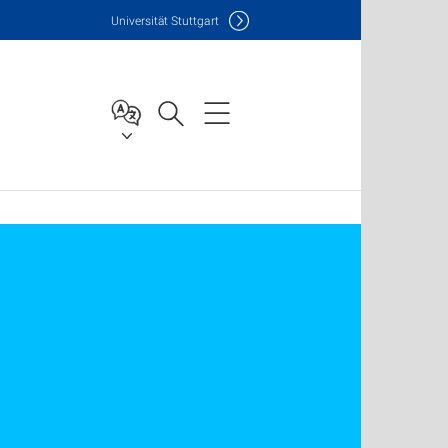
Uni
versität Stuttgart