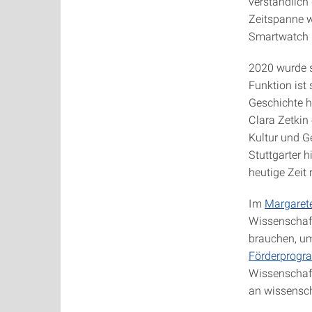
verständlich 
Zeitspanne 
Smartwatch u
2020 wurde s
Funktion ist 
Geschichte h
Clara Zetkin 
Kultur und G
Stuttgarter h
heutige Zeit r
Im
Margaret
Wissenschaft
brauchen, um
Förderprog
Wissenschaft
an wissensch