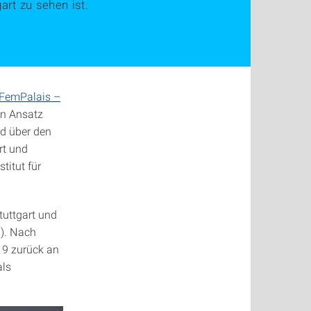
art zu sehen ist.
FemPalais –
en Ansatz
nd über den
rt und
titut für
tuttgart und
S). Nach
019 zurück an
als