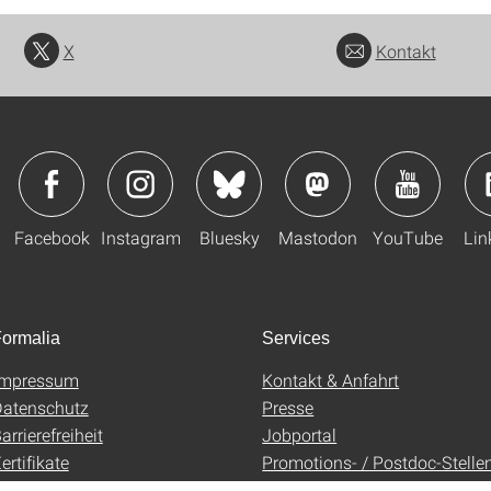
X
Kontakt
Facebook
Instagram
Bluesky
Mastodon
YouTube
Lin
ormalia
Services
Impressum
Kontakt & Anfahrt
atenschutz
Presse
arrierefreiheit
Jobportal
ertifikate
Promotions- / Postdoc-Stelle
AGB
Uni-Shop