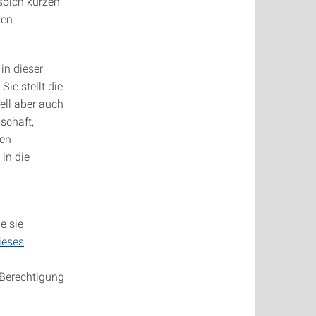
 solch kurzen
hen
in dieser
. Sie stellt die
ell aber auch
nschaft,
zen
in die
e sie
ieses
 Berechtigung