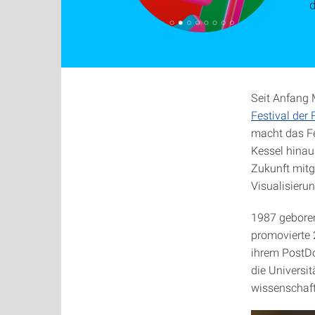
d
Seit Anfang
Festival der
macht das Fe
Kessel hinau
Zukunft mitg
Visualisieru
1987 geboren
promovierte 
ihrem PostDo
die Universit
wissenschaft