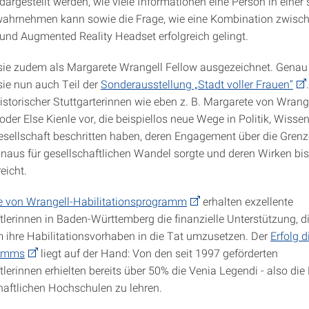
dargestellt werden, wie viele Informationen eine Person in einer
wahrnehmen kann sowie die Frage, wie eine Kombination zwisc
nd Augmented Reality Headset erfolgreich gelingt.
ie zudem als Margarete Wrangell Fellow ausgezeichnet. Genau 
sie nun auch Teil der
Sonderausstellung „Stadt voller Frauen“
istorischer Stuttgarterinnen wie eben z. B. Margarete von Wrang
oder Else Kienle vor, die beispiellos neue Wege in Politik, Wisse
esellschaft beschritten haben, deren Engagement über die Gren
inaus für gesellschaftlichen Wandel sorgte und deren Wirken bis 
eicht.
e von Wrangell-Habilitationsprogramm
erhalten exzellente
lerinnen in Baden-Württemberg die finanzielle Unterstützung, di
 ihre Habilitationsvorhaben in die Tat umzusetzen. Der
Erfolg d
ramms
liegt auf der Hand: Von den seit 1997 geförderten
lerinnen erhielten bereits über 50% die Venia Legendi - also die
aftlichen Hochschulen zu lehren.