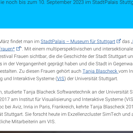
ie noch bis zum 10. September 2023 im StadtPalais Stuttg
 März findet man im
StadtPalais – Museum für Stuttgart
das „
 Frauen*
“. Mit einem multiperspektivischen und intersektional
stival Frauen sichtbar, die die Geschichte der Stadt Stuttgart u
s in der Vergangenheit geprägt haben und die Stadt in Gegenwa
estalten. Zu diesen Frauen gehört auch
Tanja Blascheck
vom Ins
ng und Interaktive Systeme (
VIS
) der Universität Stuttgart.
, studierte Tanja Blacheck Softwaretechnik an der Universität S
2017 am Institut für Visualisierung und Interaktive Systeme (VI
c bei Aviz, Inria in Paris, Frankreich, kehrte Tanja Blascheck 2
ät Stuttgart. Sie forscht heute im Exzellenzcluster SimTech und 
liche Mitarbeiterin am VIS.