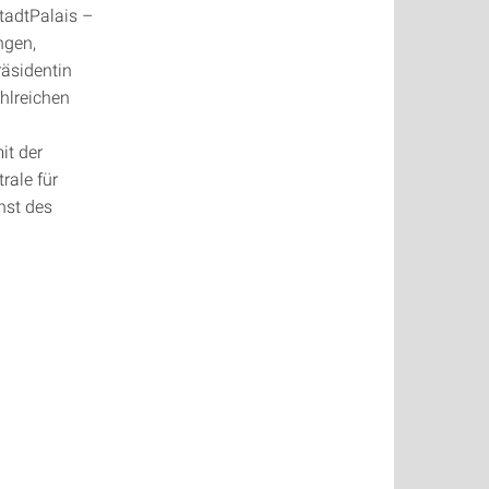
tadtPalais –
ngen,
äsidentin
hlreichen
it der
rale für
nst des