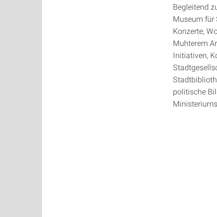
Begleitend z
Museum für S
Konzerte, Wo
Muhterem Ara
Initiativen,
Stadtgesells
Stadtbibliot
politische B
Ministeriums