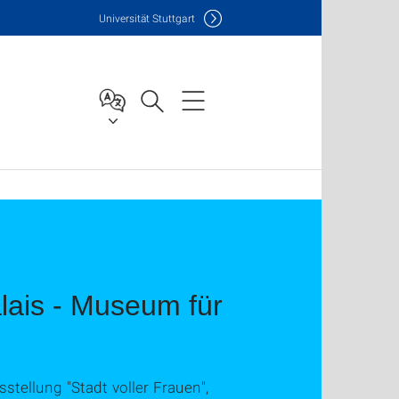
Uni
versität Stuttgart
alais - Museum für
stellung "Stadt voller Frauen",