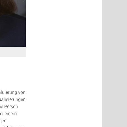
.
aluierung von
ualisierungen
ine Person
bei einem
ngen