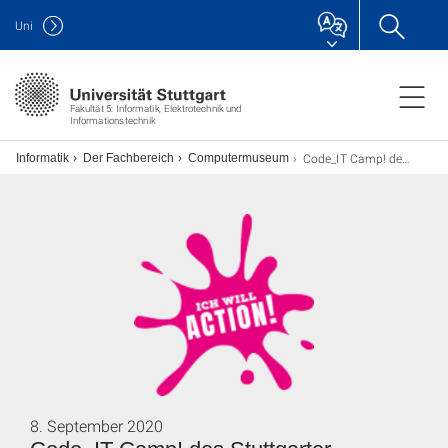
Uni
Fakultät 5: Informatik, Elektrotechnik und
Informationstechnik
Code_IT Camp! des Stuttgarter Jugendhauses im Computermuseum
ch Informatik
Der Fachbereich
Computermuseum
8. September 2020