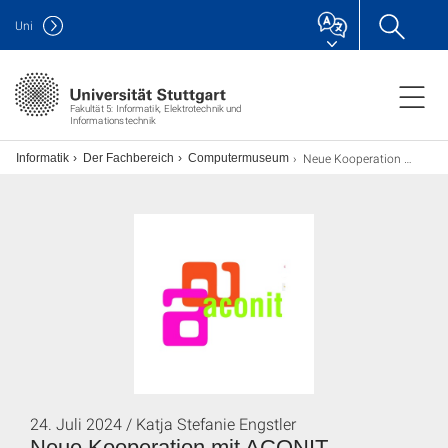
Uni
Fakultät 5: Informatik, Elektrotechnik und
Informationstechnik
Neue Kooperation mit ACONIT Computermuseum Grenoble
ch Informatik
Der Fachbereich
Computermuseum
24. Juli 2024 / Katja Stefanie Engstler
Neue Kooperation mit ACONIT