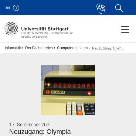
Uni
Fakultät 5: Informatik, Elektrotechnik und
Informationstechnik
Neuzugang: Olympia Rechenmaschinen RAE 4/30-1 und RAE 4/30-2
ch Informatik
Der Fachbereich
Computermuseum
17. September 2021
Neuzugang: Olympia