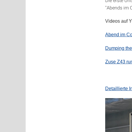
Die erste Un
"Abends im
Videos auf 
Abend im C
Dumping the 
Zuse Z43 ru
Detaillierte 