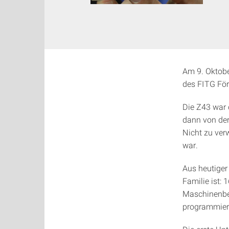
Am 9. Oktob
des FITG För
Die Z43 war 
dann von der
Nicht zu ver
war.
Aus heutiger 
Familie ist:
Maschinenbef
programmiert,