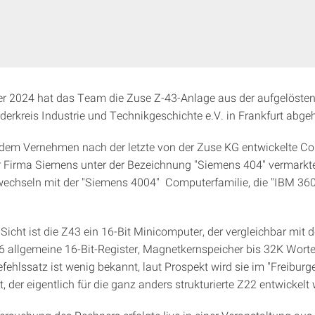
er 2024 hat das Team die Zuse Z-43-Anlage aus der aufgelöst
derkreis Industrie und Technikgeschichte e.V. in Frankfurt abgeh
dem Vernehmen nach der letzte von der Zuse KG entwickelte Co
 Firma Siemens unter der Bezeichnung "Siemens 404" vermarkt
wechseln mit der "Siemens 4004" Computerfamilie, die "IBM 36
Sicht ist die Z43 ein 16-Bit Minicomputer, der vergleichbar mit 
 16 allgemeine 16-Bit-Register, Magnetkernspeicher bis 32K Wort
ehlssatz ist wenig bekannt, laut Prospekt wird sie im "Freiburg
 der eigentlich für die ganz anders strukturierte Z22 entwickelt