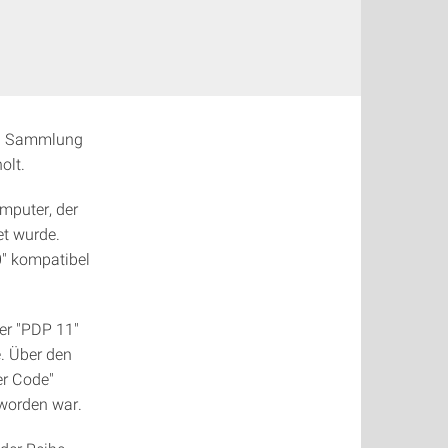
en Sammlung
olt.
mputer, der
et wurde.
0" kompatibel
der "PDP 11"
e. Über den
er Code"
 worden war.