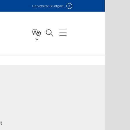
Uni
versität Stuttgart
t