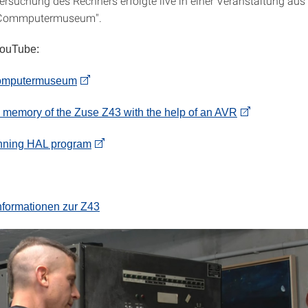
tersuchung des Rechners erfolgte live in einer Veranstaltung aus
 Commputermuseum".
YouTube:
omputermuseum
memory of the Zuse Z43 with the help of an AVR
nning HAL program
Informationen zur Z43