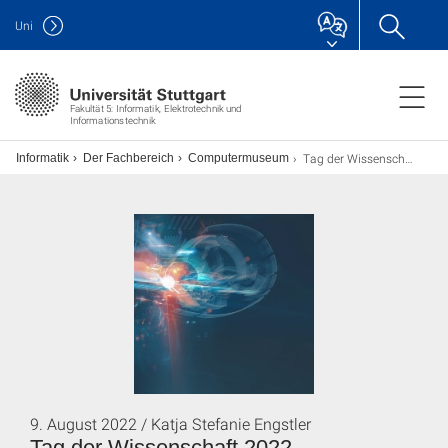
Uni
Fakultät 5: Informatik, Elektrotechnik und
Informationstechnik
Tag der Wissenschaft 2022
ch Informatik
Der Fachbereich
Computermuseum
9. August 2022 / Katja Stefanie Engstler
Tag der Wissenschaft 2022