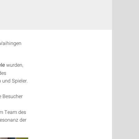
Vaihingen
wurden,
ele
des
 und Spieler.
ie Besucher
vom Team des
Resonanz der