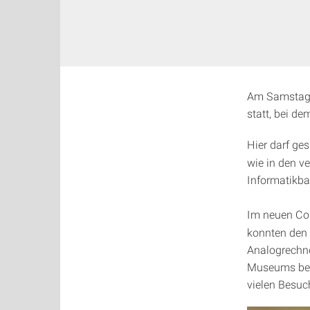
Am Samstag,
statt, bei d
Hier darf ges
wie in den v
Informatikbau
Im neuen C
konnten den 
Analogrechne
Museums bean
vielen Besuc