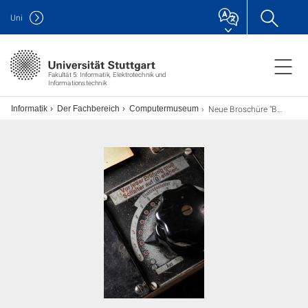
Uni
Fakultät 5: Informatik, Elektrotechnik und
Informationstechnik
Neue Broschüre "Bit-Archäologie"
ch Informatik
Der Fachbereich
Computermuseum