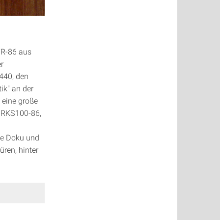
TR-86 aus
er
-440, den
ik" an der
 eine große
r RKS100-86,
he Doku und
ren, hinter