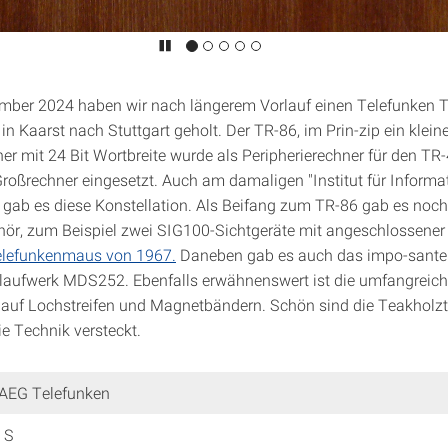
mber 2024 haben wir nach längerem Vorlauf einen Telefunken 
in Kaarst nach Stuttgart geholt. Der TR-86, im Prin-zip ein klein
er mit 24 Bit Wortbreite wurde als Peripherierechner für den TR
roßrechner eingesetzt. Auch am damaligen "Institut für Informat
t gab es diese Konstellation. Als Beifang zum TR-86 gab es noch
ör, zum Beispiel zwei SIG100-Sichtgeräte mit angeschlossene
lefunkenmaus von 1967.
Daneben gab es auch das impo-sante
aufwerk MDS252. Ebenfalls erwähnenswert ist die umfangreic
 auf Lochstreifen und Magnetbändern. Schön sind die Teakholztü
ie Technik versteckt.
: AEG Telefunken
 S