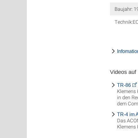
Baujahr: 1
Technik:EC
Infomati
Videos auf
TR-86
Klemens K
in den Re
dem Com
TR-4 im
Das ACON
Klemens K