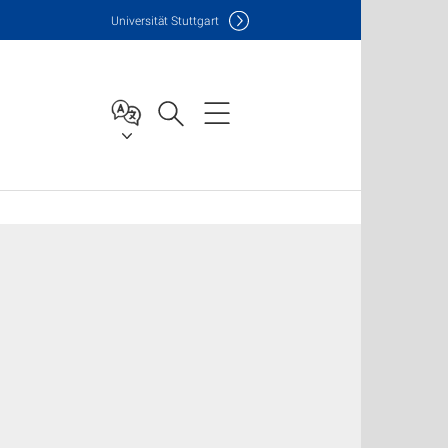
Uni
versität Stuttgart